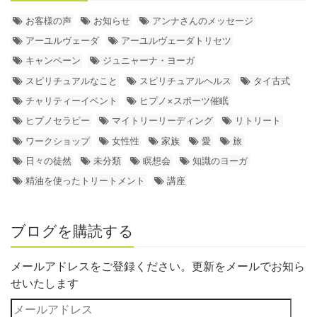
お客様の声
お知らせ
アンナさんのメッセージ
アーユルヴェーダ
アーユルヴェーダトリセツ
キャンペーン
ジュニャーナ・ヨーガ
スピリチュアルなこと
スピリチュアルヘルス
タイ古式
チャリティーイベント
ヒプノ×スポーツ催眠
ヒプノセラピー
マイトリーリーディング
リトリート
ワークショップ
女性性
家族
愛
旅
日々の徒然
未分類
瞑想会
知識のヨーガ
精油を使ったトリートメント
講座
ブログを購読する
メールアドレスをご登録ください。更新をメールでお知ら
せいたします