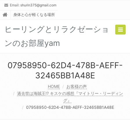
Email:
shurin375@gmail.com
身体と心が軽くなる場所
ヒーリングとリラクゼーショ
Togg
navig
ンのお部屋yam
07958950-62D4-478B-AEFF-
32465BB1A48E
HOME
お客様の声
過去世は海賊王!? キスケの感想『マイトリー・リーディン
グ』
07958950-62D4-478B-AEFF-32465BB1A48E