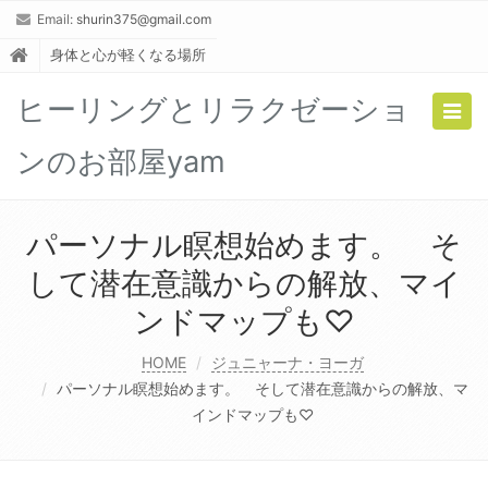
Email:
shurin375@gmail.com
身体と心が軽くなる場所
ヒーリングとリラクゼーショ
Togg
navig
ンのお部屋yam
パーソナル瞑想始めます。 そ
して潜在意識からの解放、マイ
ンドマップも♡
HOME
ジュニャーナ・ヨーガ
パーソナル瞑想始めます。 そして潜在意識からの解放、マ
インドマップも♡