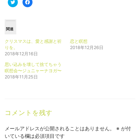
ク
Facebook
リ
で
ッ
共
ク
有
し
す
て
る
Twitter
に
で
は
関連
共
ク
有
リ
(新
ッ
クリスマスは、愛と感謝と祈
恋と瞑想
し
ク
い
し
りを。
2018年12月26日
ウ
て
2018年12月16日
ィ
く
ン
だ
ド
さ
思い込みを壊して捨てちゃう
ウ
い
で
(新
瞑想会〜ジュニャーナヨガ〜
開
し
き
い
2018年11月25日
ま
ウ
す)
ィ
ン
ド
ウ
で
開
き
ま
コメントを残す
す)
メールアドレスが公開されることはありません。
※
が付
いている欄は必須項目です