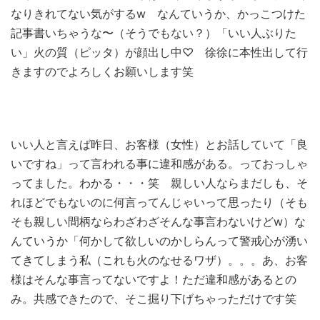
なりきれてない気がするw なんていうか、かっこつけた
記事書いちゃうな〜（そうでもない？）「いい人ぶりた
い」火の質（ピッタ）が顔出し中♡ 徐徐に本性出して行
きますのでよろしくお願いします笑
いい人と言えば昨日、お客様（女性）とお話していて「良
いですね」って言われる事に違和感がある。っておっしゃ
ってました。わかる・・・笑 親しい人ならまだしも、そ
れほどでもないのに何言ってんじゃいって思ったり（そも
そも親しい間柄ならわざわざそんな事言わないけどw）な
んていうか「何かして欲しいのかしらんって警戒心が湧い
てきてしまう私（これも火のなせるワザ）。。。あ、お客
様はそんな事言ってないですよ！ただ違和感があるとの
み。共感できたので、そこ掘り下げちゃっただけです笑