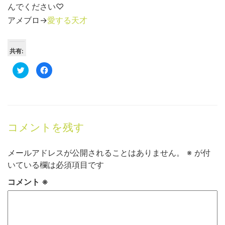
んでください♡
アメブロ→
愛する天才
共有:
ク
Facebook
リ
で
ッ
共
ク
有
し
す
て
る
Twitter
に
で
は
共
ク
有
リ
コメントを残す
(新
ッ
し
ク
い
し
ウ
て
メールアドレスが公開されることはありません。
※
が付
ィ
く
ン
だ
いている欄は必須項目です
ド
さ
ウ
い
で
(新
コメント
※
開
し
き
い
ま
ウ
す)
ィ
ン
ド
ウ