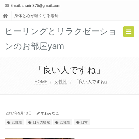
Email:
shurin375@gmail.com
身体と心が軽くなる場所
ヒーリングとリラクゼーショ
Togg
navig
ンのお部屋yam
「良い人ですね」
HOME
女性性
「良い人ですね」
2017年9月10日
すわみなこ
女性性
日々の徒然
女性性
日常