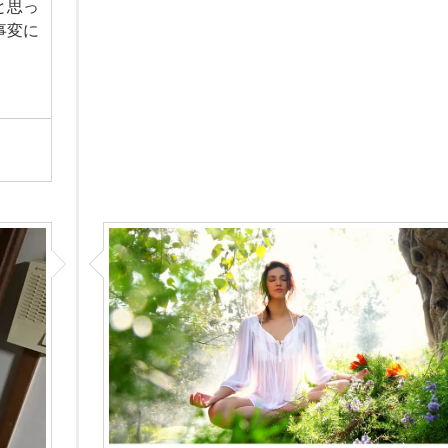
と思っ
事変に