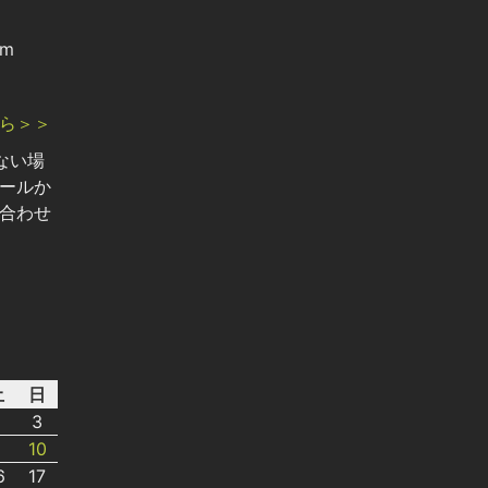
om
ら＞＞
ない場
ールか
合わせ
土
日
2
3
9
10
6
17