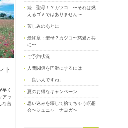
続：聖母！？カツコ 〜それは燃
えるゴミではありません〜
苦しみのあとに
最終章：聖母？カツコ〜慈愛と共
に〜
ご予約状況
人間関係を円滑にするには
ント
「良い人ですね」
が早く
夏のお得なキャンペーン
をアッ
思い込みを壊して捨てちゃう瞑想
んな言
会〜ジュニャーナヨガ〜