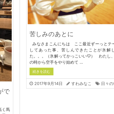
苦しみのあとに
みなさまこんにちは ここ最近ずーっとテ
してあった事、苦しんできたことが氷解
た。。。（氷解ってかっこいい♡） わたし、
の時から空手をやり始めて …
続きを読む
2017年9月14日
すわみなこ
日々の
がで
高く馬