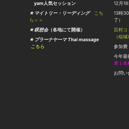
yam人気セッション
12月1
★マイトリー・リーディング
こち
13時3
ら＞＞
了）
★瞑想会
（各地にて開催）
百村コ
（稲城
★プラーナヤーマ Thai massage
こちら
参加費：
今年最
席１名
お問い