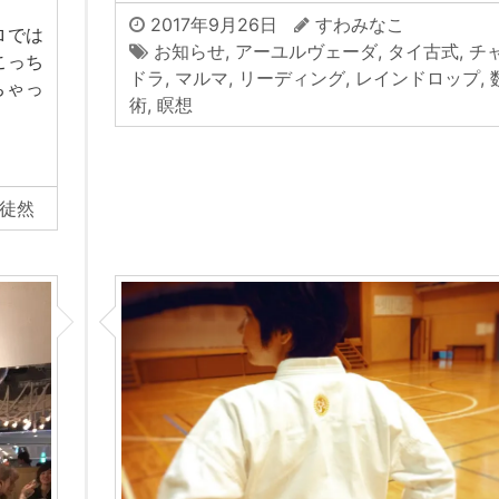
2017年9月26日
すわみなこ
ロでは
お知らせ
,
アーユルヴェーダ
,
タイ古式
,
チ
こっち
ドラ
,
マルマ
,
リーディング
,
レインドロップ
,
ちゃっ
術
,
瞑想
徒然