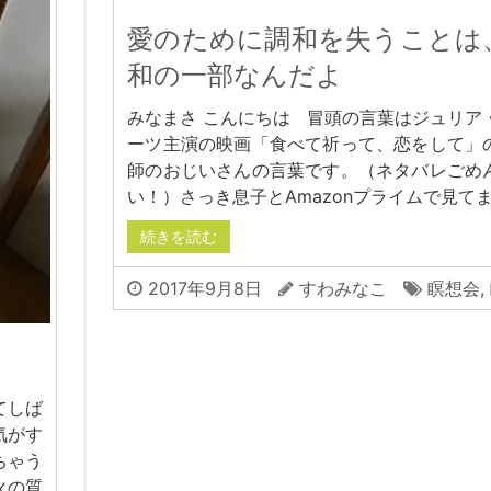
愛のために調和を失うことは
和の一部なんだよ
みなまさ こんにちは 冒頭の言葉はジュリア
ーツ主演の映画「食べて祈って、恋をして」
師のおじいさんの言葉です。（ネタバレごめ
い！）さっき息子とAmazonプライムで見てま
続きを読む
2017年9月8日
すわみなこ
瞑想会
,
てしば
気がす
ちゃう
火の質