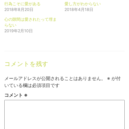
(新
ッ
行為こそに愛がある
愛し方がわからない
し
ク
い
し
2018年8月20日
2018年4月18日
ウ
て
ィ
く
ン
だ
心の隙間は愛されたって埋ま
ド
さ
らない
ウ
い
で
(新
2019年2月10日
開
し
き
い
ま
ウ
す)
ィ
ン
ド
ウ
で
開
コメントを残す
き
ま
す)
メールアドレスが公開されることはありません。
※
が付
いている欄は必須項目です
コメント
※