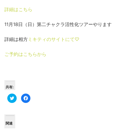
詳細はこちら
11月18日（日）第二チャクラ活性化ツアーやります
詳細は相方
ミキティのサイトにて♡
ご予約はこちらから
共有:
ク
Facebook
リ
で
ッ
共
ク
有
し
す
て
る
Twitter
に
で
は
関連
共
ク
有
リ