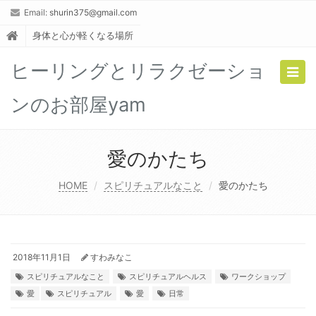
Email:
shurin375@gmail.com
身体と心が軽くなる場所
ヒーリングとリラクゼーショ
Togg
navig
ンのお部屋yam
愛のかたち
HOME
スピリチュアルなこと
愛のかたち
2018年11月1日
すわみなこ
スピリチュアルなこと
スピリチュアルヘルス
ワークショップ
愛
スピリチュアル
愛
日常