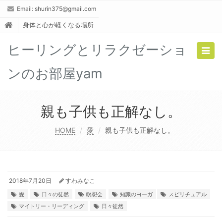
Email:
shurin375@gmail.com
身体と心が軽くなる場所
ヒーリングとリラクゼーショ
Togg
navig
ンのお部屋yam
親も子供も正解なし。
HOME
愛
親も子供も正解なし。
2018年7月20日
すわみなこ
愛
日々の徒然
瞑想会
知識のヨーガ
スピリチュアル
マイトリー・リーディング
日々徒然