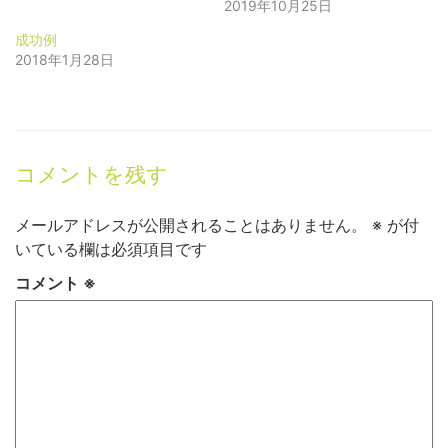
2019年10月25日
ィ
く
ン
だ
ド
さ
成功例
ウ
い
で
(新
2018年1月28日
開
し
き
い
ま
ウ
す)
ィ
ン
ド
ウ
で
開
コメントを残す
き
ま
す)
メールアドレスが公開されることはありません。
※
が付
いている欄は必須項目です
コメント
※