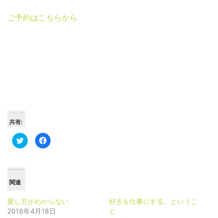
ご予約はこちらから
共有:
ク
Facebook
リ
で
ッ
共
ク
有
し
す
て
る
Twitter
に
で
は
関連
共
ク
有
リ
(新
ッ
愛し方がわからない
好きを仕事にする。というこ
し
ク
い
し
2018年4月18日
と
ウ
て