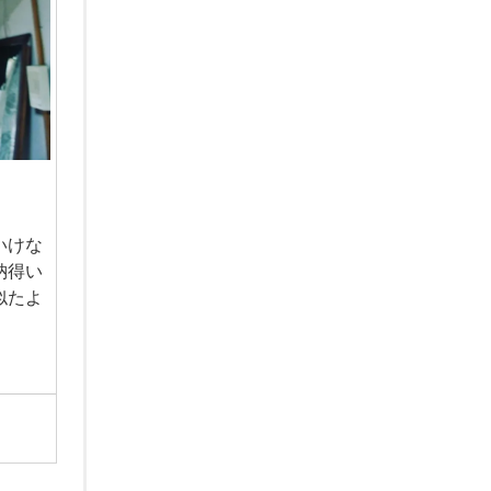
いけな
納得い
似たよ