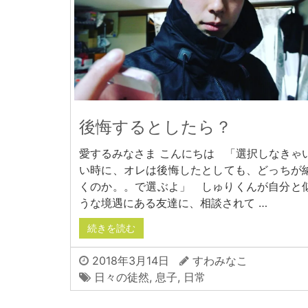
後悔するとしたら？
愛するみなさま こんにちは 「選択しなきゃ
い時に、オレは後悔したとしても、どっちが
くのか。。で選ぶよ」 しゅりくんが自分と
うな境遇にある友達に、相談されて …
続きを読む
2018年3月14日
すわみなこ
日々の徒然
,
息子
,
日常