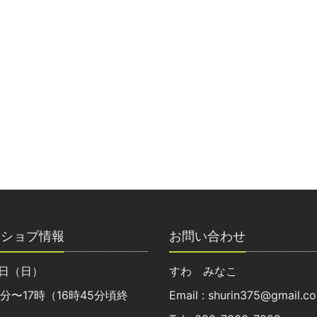
クショプ情報
お問い合わせ
8日（日）
すわ みなこ
0分〜17時（16時45分頃終
Email : shurin375@gmail.c