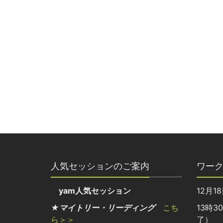
人気セッションのご案内
ワー
yam人気セッション
12月1
★マイトリー・リーディング
こち
13時3
ら＞＞
了）