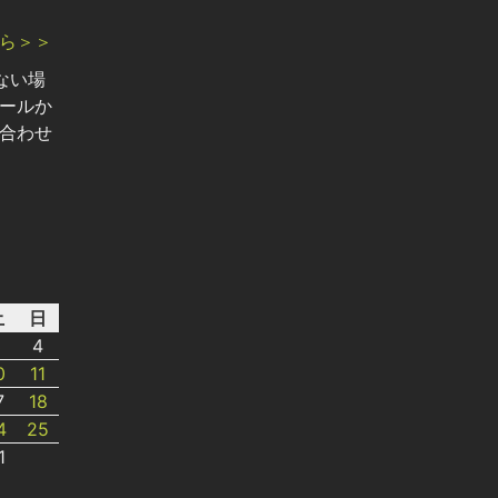
ら＞＞
ない場
ールか
合わせ
土
日
3
4
0
11
7
18
4
25
1