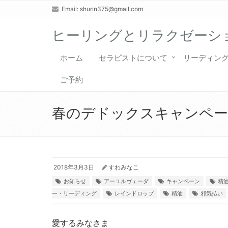
Email:
shurin375@gmail.com
ヒーリングとリラクゼーショ
ホーム
セラピストについて
リーディン
ご予約
春のデドックスキャンペ
2018年3月3日
すわみなこ
お知らせ
アーユルヴェーダ
キャンペーン
精
ー・リーディング
レインドロップ
精油
邪気払い
愛するみなさま