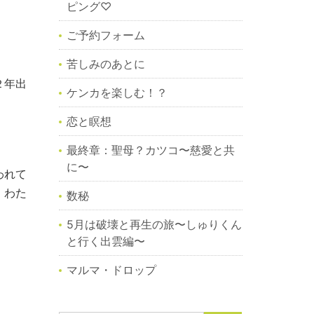
ピング♡
ご予約フォーム
苦しみのあとに
２年出
ケンカを楽しむ！？
恋と瞑想
最終章：聖母？カツコ〜慈愛と共
に〜
われて
、わた
数秘
5月は破壊と再生の旅〜しゅりくん
と行く出雲編〜
マルマ・ドロップ