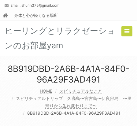
Email:
shurin375@gmail.com
身体と心が軽くなる場所
ヒーリングとリラクゼーショ
Togg
navig
ンのお部屋yam
8B919DBD-2A6B-4A1A-84F0-
96A29F3AD491
HOME
スピリチュアルなこと
スピリチュアルトリップ 久高島〜宮古島〜伊良部島 〜里
帰りから生れ変わりまで〜
8B919DBD-2A6B-4A1A-84F0-96A29F3AD491