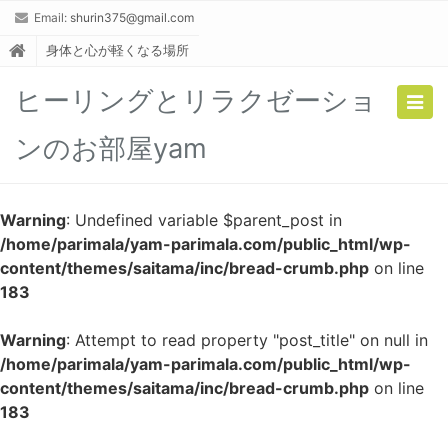
Email:
shurin375@gmail.com
身体と心が軽くなる場所
ヒーリングとリラクゼーショ
Togg
navig
ンのお部屋yam
Warning
: Undefined variable $parent_post in
/home/parimala/yam-parimala.com/public_html/wp-
content/themes/saitama/inc/bread-crumb.php
on line
183
Warning
: Attempt to read property "post_title" on null in
/home/parimala/yam-parimala.com/public_html/wp-
content/themes/saitama/inc/bread-crumb.php
on line
183