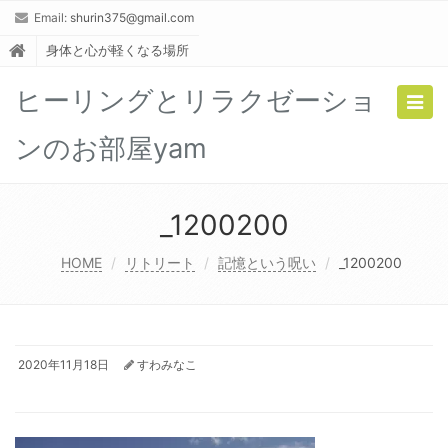
Email:
shurin375@gmail.com
身体と心が軽くなる場所
ヒーリングとリラクゼーショ
Togg
navig
ンのお部屋yam
_1200200
HOME
リトリート
記憶という呪い
_1200200
2020年11月18日
すわみなこ