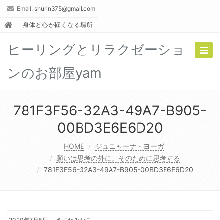
Email:
shurin375@gmail.com
身体と心が軽くなる場所
ヒーリングとリラクゼーショ
Togg
navig
ンのお部屋yam
781F3F56-32A3-49A7-B905-
00BD3E6E6D20
HOME
ジュニャーナ・ヨーガ
願いは思考の外に。そのために思考する
781F3F56-32A3-49A7-B905-00BD3E6E6D20
2020年7月5日
すわみなこ