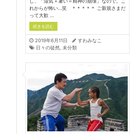
し、「湿気＋暑い＝精神の崩壊」なので。こ
れからが怖い…笑 ＊＊＊＊＊ ご新規さまだ
って大歓 …
続きを読む
2019年6月11日
すわみなこ
日々の徒然
,
未分類