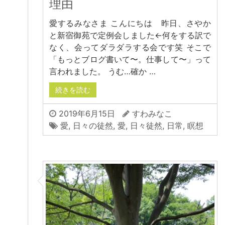
理由
愛するみなさま こんにちは 昨日、さやか
と新宿御苑で定例会しました←何をする訳で
なく、会ってダラダラする会です笑 そこで
「もっとブログ書いて〜。仕事して〜」って
言われました。 うむ…確か …
続きを読む
2019年6月15日
すわみなこ
愛
,
日々の徒然
,
愛
,
日々徒然
,
日常
,
瞑想