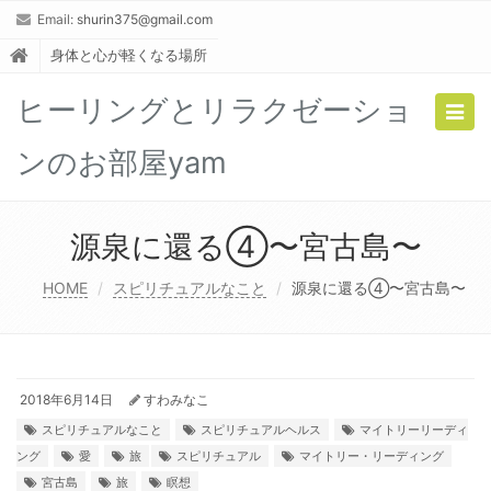
Email:
shurin375@gmail.com
身体と心が軽くなる場所
ヒーリングとリラクゼーショ
Togg
navig
ンのお部屋yam
源泉に還る④〜宮古島〜
HOME
スピリチュアルなこと
源泉に還る④〜宮古島〜
2018年6月14日
すわみなこ
スピリチュアルなこと
スピリチュアルヘルス
マイトリーリーディ
ング
愛
旅
スピリチュアル
マイトリー・リーディング
宮古島
旅
瞑想