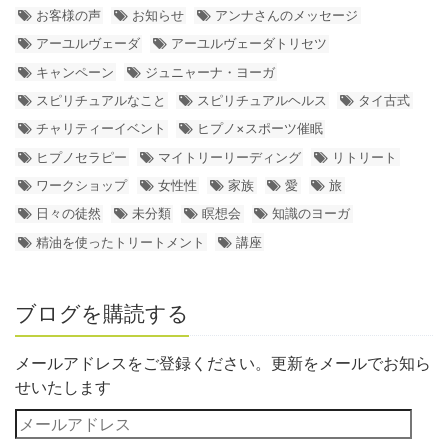
お客様の声
お知らせ
アンナさんのメッセージ
アーユルヴェーダ
アーユルヴェーダトリセツ
キャンペーン
ジュニャーナ・ヨーガ
スピリチュアルなこと
スピリチュアルヘルス
タイ古式
チャリティーイベント
ヒプノ×スポーツ催眠
ヒプノセラピー
マイトリーリーディング
リトリート
ワークショップ
女性性
家族
愛
旅
日々の徒然
未分類
瞑想会
知識のヨーガ
精油を使ったトリートメント
講座
ブログを購読する
メールアドレスをご登録ください。更新をメールでお知ら
せいたします