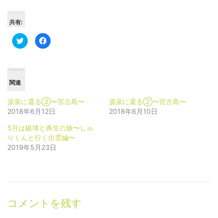
共有:
ク
Facebook
リ
で
ッ
共
ク
有
し
す
て
る
Twitter
に
で
は
関連
共
ク
有
リ
(新
ッ
源泉に還る③〜宮古島〜
源泉に還る②〜宮古島〜
し
ク
い
し
2018年6月12日
2018年6月10日
ウ
て
ィ
く
ン
だ
5月は破壊と再生の旅〜しゅ
ド
さ
りくんと行く出雲編〜
ウ
い
で
(新
2019年5月23日
開
し
き
い
ま
ウ
す)
ィ
ン
ド
ウ
で
開
コメントを残す
き
ま
す)