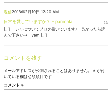
ウ
て
ィ
く
ン
だ
ド
さ
返信
2018年2月19日 12:20 AM
ウ
い
で
(新
開
し
日常を愛していますか？ – parimala
25/
き
い
ま
ウ
[…] ーシャについてブログ書いています♪ 良かったら読
す)
ィ
ン
んで下さい→ yam […]
ド
ウ
で
開
き
ま
す)
コメントを残す
メールアドレスが公開されることはありません。
※
が付
いている欄は必須項目です
コメント
※