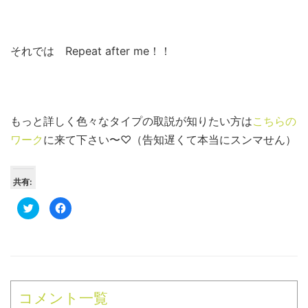
それでは Repeat after me！！
もっと詳しく色々なタイプの取説が知りたい方は
こちらの
ワーク
に来て下さい〜♡（告知遅くて本当にスンマせん）
共有:
ク
Facebook
リ
で
ッ
共
ク
有
し
す
て
る
Twitter
に
で
は
共
ク
有
リ
(新
ッ
コメント一覧
し
ク
い
し