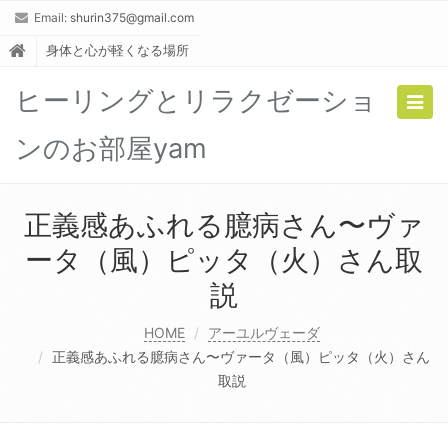
Email:
shurin375@gmail.com
身体と心が軽くなる場所
ヒーリングとリラクゼーショ
Togg
navig
ンのお部屋yam
正義感あふれる臆病さん〜ヴァ
ータ（風）ピッタ（火）さん取
説
HOME
アーユルヴェーダ
正義感あふれる臆病さん〜ヴァータ（風）ピッタ（火）さん
取説