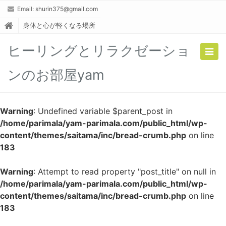
Email:
shurin375@gmail.com
身体と心が軽くなる場所
ヒーリングとリラクゼーショ
Togg
navig
ンのお部屋yam
Warning
: Undefined variable $parent_post in
/home/parimala/yam-parimala.com/public_html/wp-
content/themes/saitama/inc/bread-crumb.php
on line
183
Warning
: Attempt to read property "post_title" on null in
/home/parimala/yam-parimala.com/public_html/wp-
content/themes/saitama/inc/bread-crumb.php
on line
183