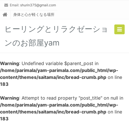
Email:
shurin375@gmail.com
身体と心が軽くなる場所
ヒーリングとリラクゼーショ
Togg
navig
ンのお部屋yam
Warning
: Undefined variable $parent_post in
/home/parimala/yam-parimala.com/public_html/wp-
content/themes/saitama/inc/bread-crumb.php
on line
183
Warning
: Attempt to read property "post_title" on null in
/home/parimala/yam-parimala.com/public_html/wp-
content/themes/saitama/inc/bread-crumb.php
on line
183