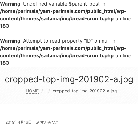
Warning
: Undefined variable $parent_post in
/home/parimala/yam-parimala.com/public_html/wp-
content/themes/saitama/inc/bread-crumb.php
on line
183
Warning
: Attempt to read property "ID" on null in
/home/parimala/yam-parimala.com/public_html/wp-
content/themes/saitama/inc/bread-crumb.php
on line
183
cropped-top-img-201902-a.jpg
HOME
cropped-top-img-201902-a.jpg
2019年4月16日
すわみなこ