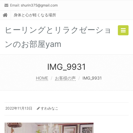
Email:
shurin375@gmail.com
身体と心が軽くなる場所
ヒーリングとリラクゼーショ
Togg
navig
ンのお部屋yam
IMG_9931
HOME
お客様の声
IMG_9931
2022年11月13日
すわみなこ