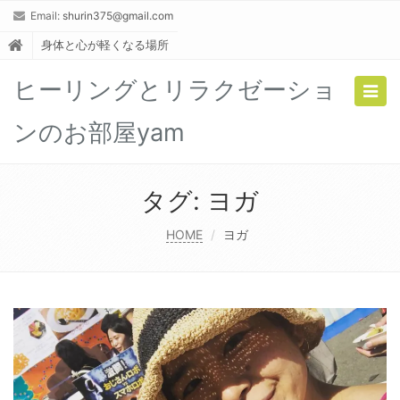
Email:
shurin375@gmail.com
身体と心が軽くなる場所
ヒーリングとリラクゼーショ
Togg
navig
ンのお部屋yam
タグ:
ヨガ
HOME
ヨガ