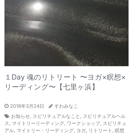
１Day 魂のリトリート 〜ヨガ×瞑想×
リーディング〜【七里ヶ浜】
2018年3月24日
すわみなこ
お知らせ
,
スピリチュアルなこと
,
スピリチュアルヘル
ス
,
マイトリーリーディング
,
ワークショップ
,
スピリチュ
アル
,
マイトリー・リーディング
,
ヨガ
,
リトリート
,
瞑想