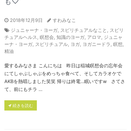
も♡
2018年12月9日
すわみなこ
ジュニャーナ・ヨーガ
,
スピリチュアルなこと
,
スピリ
チュアルヘルス
,
瞑想会
,
知識のヨーガ
,
アロマ
,
ジュニャ
ーナ・ヨーガ
,
スピリチュアル
,
ヨガ
,
ヨガニードラ
,
瞑想
,
精油
愛するみなさま こんにちは 昨日は稲城瞑想会の忘年会
にてしゃぶしゃぶをめっちゃ食べて、そしてカラオケで
AKBを熱唱しました笑笑 帰りは終電…眠いですw さてさ
て、前にもチラ …
続きを読む