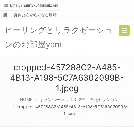
Email:
shurin375@gmail.com
身体と心が軽くなる場所
ヒーリングとリラクゼーショ
Togg
navig
ンのお部屋yam
cropped-457288C2-A485-
4B13-A198-5C7A6302099B-
1.jpeg
HOME
キャンペーン
2022年 浄化セッション
cropped-457288C2-A485-4B13-A198-5C7A6302099B-
1.jpeg