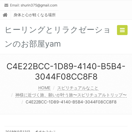
Email:
shurin375@gmail.com
身体と心が軽くなる場所
ヒーリングとリラクゼーショ
Togg
navig
ンのお部屋yam
C4E22BCC-1D89-4140-B5B4-
3044F08CC8F8
HOME
スピリチュアルなこと
神様に近づく旅、願いが叶う旅〜スピリチュアルトリップ〜
C4E22BCC-1D89-4140-B5B4-3044F08CC8F8
2018年9月13日
すわみなこ