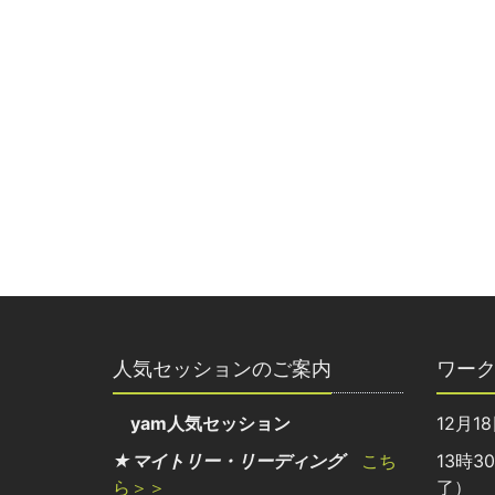
人気セッションのご案内
ワー
yam人気セッション
12月1
★マイトリー・リーディング
こち
13時3
ら＞＞
了）