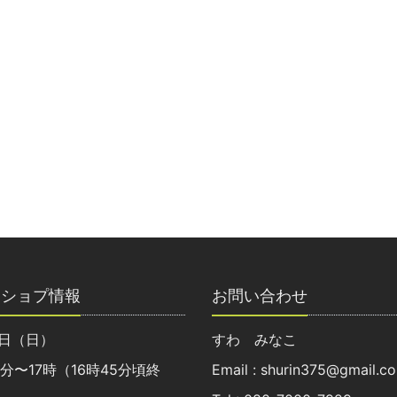
クショプ情報
お問い合わせ
8日（日）
すわ みなこ
0分〜17時（16時45分頃終
Email : shurin375@gmail.c