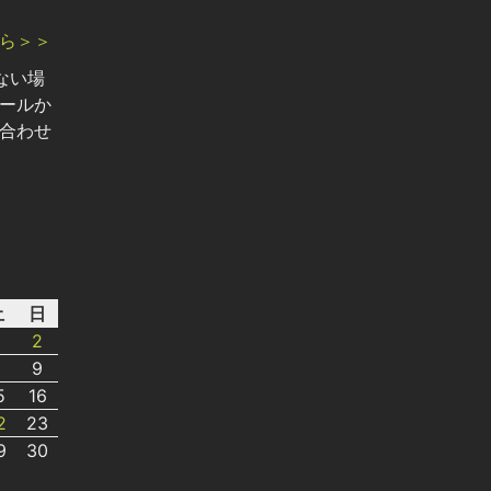
ら＞＞
ない場
ールか
合わせ
土
日
2
8
9
5
16
2
23
9
30