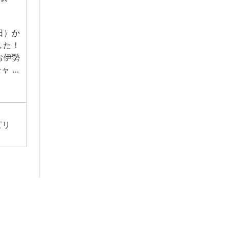
日）か
した！
お伊勢
ャ …
ピリ