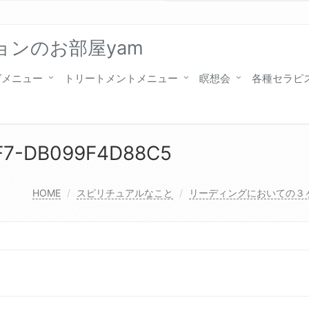
ンのお部屋yam
グメニュー
トリートメントメニュー
瞑想会
各種セラピ
1F7-DB099F4D88C5
HOME
スピリチュアルなこと
リーディングにおいての３