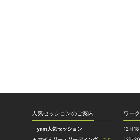
人気セッションのご案内
ワー
yam人気セッション
12月1
★マイトリー・リーディング
こち
13時3