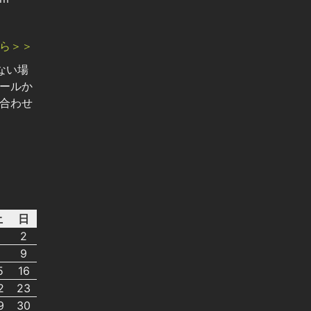
ら＞＞
ない場
ールか
合わせ
土
日
2
8
9
5
16
2
23
9
30