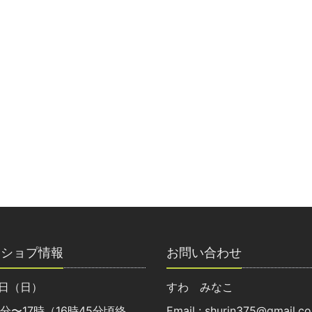
クショプ情報
お問い合わせ
8日（日）
すわ みなこ
0分〜17時（16時45分頃終
Email : shurin375@gmail.c