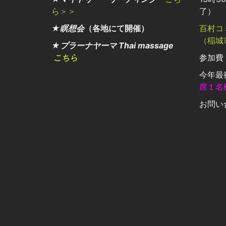
ら＞＞
了）
★瞑想会
（各地にて開催）
百村コ
（稲城
★プラーナヤーマ Thai massage
こちら
参加費：
今年最
席１名
お問い