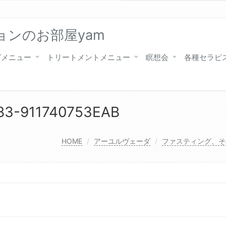
ンのお部屋yam
グメニュー
トリートメントメニュー
瞑想会
各種セラピ
83-911740753EAB
HOME
アーユルヴェーダ
ファスティング、そ