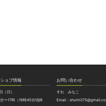
クショプ情報
お問い合わせ
8日（日）
すわ みなこ
0分〜17時（16時45分頃終
Email : shurin375@gmail.c