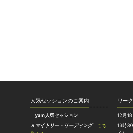
人気セッションのご案内
ワー
yam人気セッション
12月1
★マイトリー・リーディング
こち
13時3
ら＞＞
了）