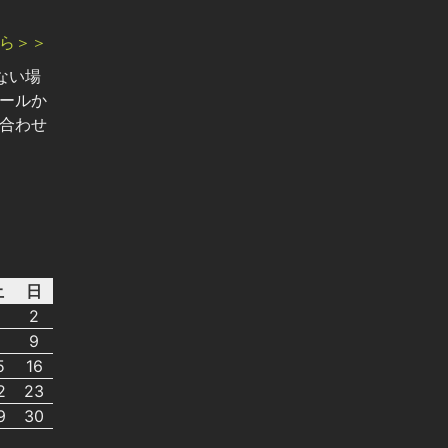
ら＞＞
ない場
ールか
合わせ
土
日
2
8
9
5
16
2
23
9
30