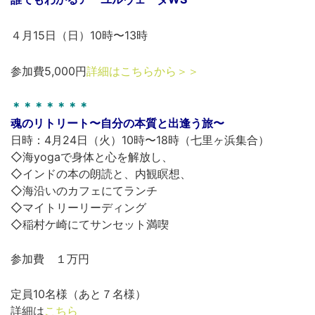
４月15日（日）10時〜13時
参加費5,000円
詳細はこちらから＞＞
＊＊＊＊＊＊＊
魂のリトリート〜自分の本質と出逢う旅〜
日時：4月24日（火）10時〜18時（七里ヶ浜集合）
◇海yogaで身体と心を解放し、
◇インドの本の朗読と、内観瞑想、
◇海沿いのカフェにてランチ
◇マイトリーリーディング
◇稲村ケ崎にてサンセット満喫
参加費 １万円
定員10名様（あと７名様）
詳細は
こちら