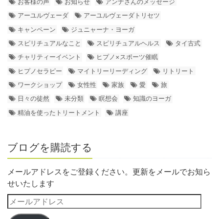
お客様の声
お知らせ
アンナさんのメッセージ
アーユルヴェーダ
アーユルヴェーダトリセツ
キャンペーン
ジュニャーナ・ヨーガ
スピリチュアルなこと
スピリチュアルヘルス
タイ古式
チャリティーイベント
ヒプノ×スポーツ催眠
ヒプノセラピー
マイトリーリーディング
リトリート
ワークショップ
女性性
家族
愛
旅
日々の徒然
未分類
瞑想会
知識のヨーガ
精油を使ったトリートメント
講座
ブログを購読する
メールアドレスをご登録ください。更新をメールでお知ら
せいたします