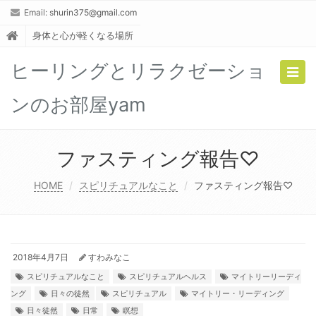
Email:
shurin375@gmail.com
身体と心が軽くなる場所
ヒーリングとリラクゼーショ
Togg
navig
ンのお部屋yam
ファスティング報告♡
HOME
スピリチュアルなこと
ファスティング報告♡
2018年4月7日
すわみなこ
スピリチュアルなこと
スピリチュアルヘルス
マイトリーリーディ
ング
日々の徒然
スピリチュアル
マイトリー・リーディング
日々徒然
日常
瞑想