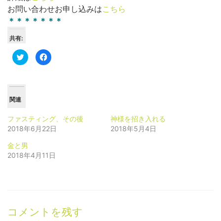
お問い合わせお申し込みは
こちら
＊＊＊＊＊＊＊
共有:
ク
Facebook
リ
で
ッ
共
ク
有
し
す
て
る
Twitter
に
で
は
関連
共
ク
有
リ
(新
ッ
ファスティング、その後
神様を招き入れる
し
ク
い
し
2018年6月22日
2018年5月4日
ウ
て
ィ
く
ン
だ
金と男
ド
さ
2018年4月11日
ウ
い
で
(新
開
し
き
い
ま
ウ
す)
ィ
ン
ド
ウ
で
コメントを残す
開