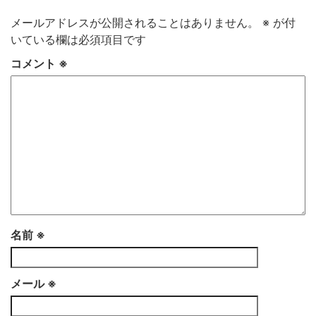
き
ま
す)
メールアドレスが公開されることはありません。
※
が付
いている欄は必須項目です
コメント
※
名前
※
メール
※