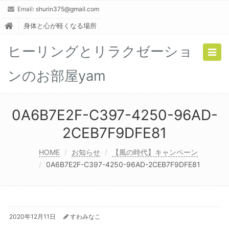
Email:
shurin375@gmail.com
身体と心が軽くなる場所
ヒーリングとリラクゼーショ
Togg
navig
ンのお部屋yam
0A6B7E2F-C397-4250-96AD-
2CEB7F9DFE81
HOME
お知らせ
【風の時代】キャンペーン
0A6B7E2F-C397-4250-96AD-2CEB7F9DFE81
2020年12月11日
すわみなこ