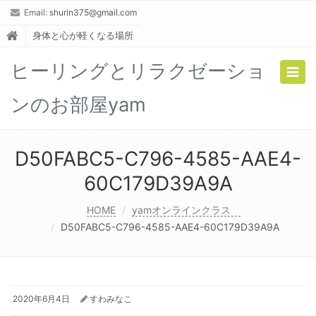
Email:
shurin375@gmail.com
身体と心が軽くなる場所
ヒーリングとリラクゼーショ
Togg
navig
ンのお部屋yam
D50FABC5-C796-4585-AAE4-
60C179D39A9A
HOME
yamオンラインクラス
D50FABC5-C796-4585-AAE4-60C179D39A9A
2020年6月4日
すわみなこ