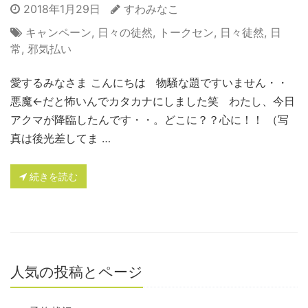
2018年1月29日
すわみなこ
キャンペーン
,
日々の徒然
,
トークセン
,
日々徒然
,
日
常
,
邪気払い
愛するみなさま こんにちは 物騒な題ですいません・・
悪魔←だと怖いんでカタカナにしました笑 わたし、今日
アクマが降臨したんです・・。どこに？？心に！！ （写
真は後光差してま …
続きを読む
人気の投稿とページ