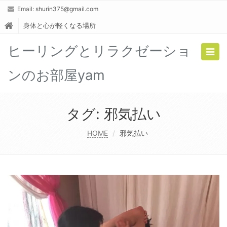
Email:
shurin375@gmail.com
身体と心が軽くなる場所
ヒーリングとリラクゼーショ
Togg
navig
ンのお部屋yam
タグ:
邪気払い
HOME
邪気払い