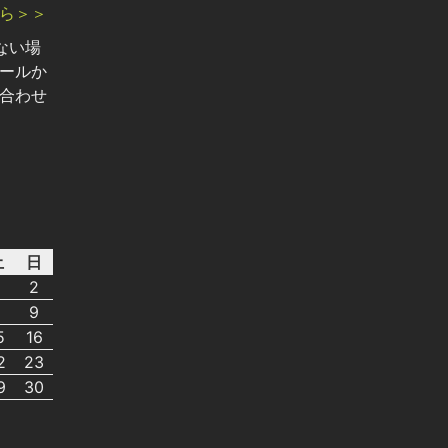
ら＞＞
ない場
ールか
合わせ
土
日
2
8
9
5
16
2
23
9
30