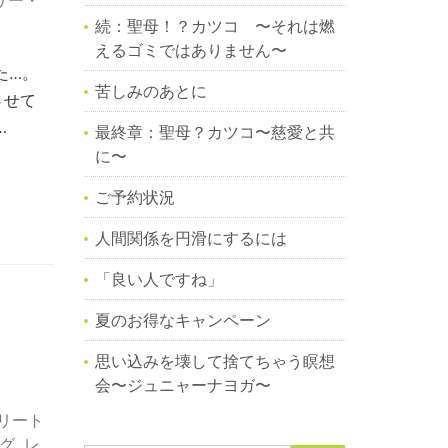
リー・
続：聖母！？カツコ 〜それは燃
えるゴミではありません〜
た…。
苦しみのあとに
させて
…
最終章：聖母？カツコ〜慈愛と共
に〜
ご予約状況
人間関係を円滑にするには
「良い人ですね」
夏のお得なキャンペーン
思い込みを壊して捨てちゃう瞑想
会〜ジュニャーナヨガ〜
リート
グ
,
レ