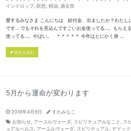
インドロップ
,
瞑想
,
精油
,
過去世
愛するみなさま こんにちは 給付金、出ましたか？わたし
です… でもそれを見込んですごいお金使ってる…。もらえ
使ってる…。やばい。 ＊＊＊＊＊ 今年はとにかく身 …
続きを読む
5月から運命が変わります
2018年4月9日
すわみなこ
お知らせ
,
アーユルヴェーダ
,
スピリチュアルなこと
,
ス
ュアルヘルス
,
アーユルヴェーダ
,
スピリチュアル
,
デドック