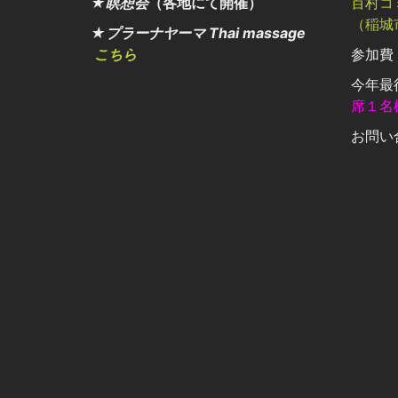
★瞑想会
（各地にて開催）
百村コ
（稲城
★プラーナヤーマ Thai massage
こちら
参加費：
今年最
席１名
お問い