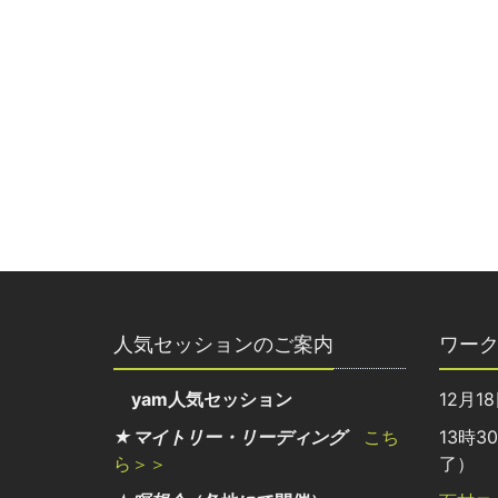
人気セッションのご案内
ワー
yam人気セッション
12月1
★マイトリー・リーディング
こち
13時3
ら＞＞
了）