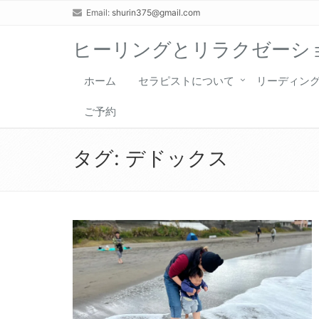
Email:
shurin375@gmail.com
ヒーリングとリラクゼーショ
ホーム
セラピストについて
リーディン
ご予約
タグ:
デドックス