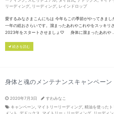
ーディング
,
スピリチュアル
,
タイ古式
,
デドックス
,
マイト
リーディング
,
リーディング
,
レインドロップ
愛するみなさまこんにちは 今年もこの季節がやってきまし
一年の総おさらいです。溜まったあれやこれやをスッキリ
2023年をスタートさせましょ♡ 身体に溜まったあれや 
続きを読む
身体と魂のメンテナンスキャンペーン
2020年7月3日
すわみなこ
キャンペーン
,
マイトリーリーディング
,
精油を使ったト
メント
,
デドックス
,
マイトリー・リーディング
,
リーディン