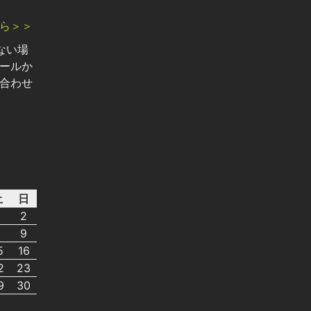
ら＞＞
ない場
ールか
合わせ
土
日
2
8
9
5
16
2
23
9
30