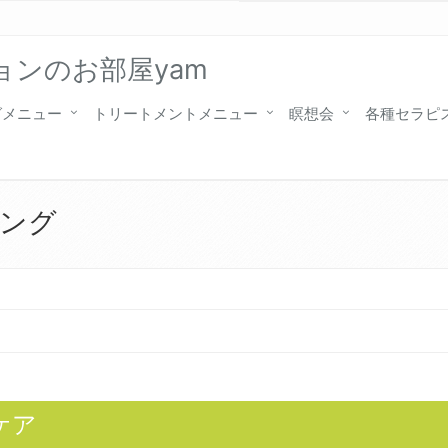
ンのお部屋yam
グメニュー
トリートメントメニュー
瞑想会
各種セラピ
ング
ケア