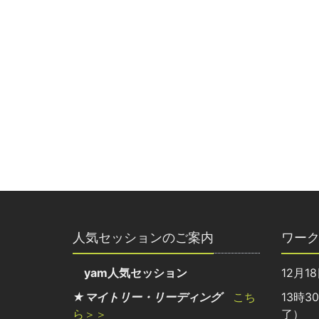
人気セッションのご案内
ワー
yam人気セッション
12月1
★マイトリー・リーディング
こち
13時3
ら＞＞
了）